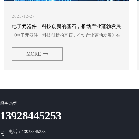
2023-12-27
电子元器件：科技创新的基石，推动产业蓬勃发展
《电子元器件：科技创新的基石，推动产业蓬勃发展》在
当今科技高速发展的时代，电子元器件作为科技创新的核
心要素，正发挥着至关重要的作用。它们如同科技大厦的
MORE
基石，支撑着现代社会各个领域的发展与进步。电子元器
件广泛应用于通信、计算机、消费电子、汽车电子、工业
控…
服务热线
13928445253
电话：13928445253