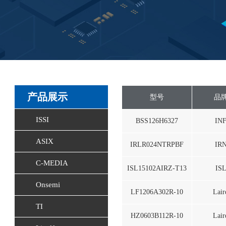
产品展示
型号
品
ISSI
BSS126H6327
IN
ASIX
IRLR024NTRPBF
IR
C-MEDIA
ISL15102AIRZ-T13
IS
Onsemi
LF1206A302R-10
Lair
TI
HZ0603B112R-10
Lair