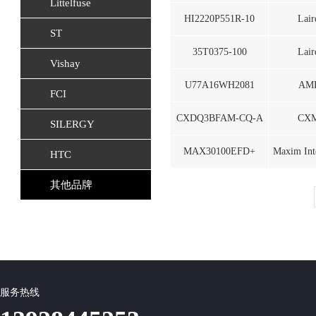
Littelfuse
HI2220P551R-10
Lair
ST
35T0375-100
Lair
Vishay
U77A16WH2081
AM
FCI
CXDQ3BFAM-CQ-A
CX
SILERGY
MAX30100EFD+
Maxim Int
HTC
其他品牌
服务热线