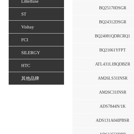
Littelfuse
BQ25170DSGR
ST
BQ24312DSGR
Vishay
BQ24081QDRCRQ1
FCI
BQ21061YFPT
SILERGY
ATL431LIBQDBZR
HTC
其他品牌
AM26LS31INSR
AM26C31INSR
ADS7844N/1K
ADS131A04IPBSR