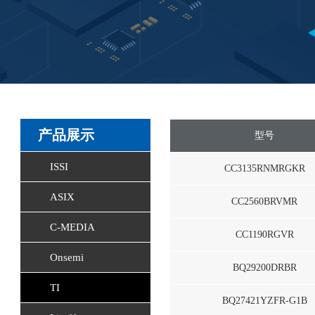
产品展示
型号
ISSI
CC3135RNMRGKR
ASIX
CC2560BRVMR
C-MEDIA
CC1190RGVR
Onsemi
BQ29200DRBR
TI
BQ27421YZFR-G1B